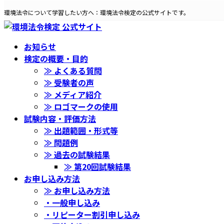
コ
ナ
環境法令について学習したい方へ：環境法令検定の公式サイトです。
ン
ビ
テ
ゲ
ン
ー
お知らせ
ツ
シ
検定の概要・目的
へ
ョ
≫ よくある質問
ス
ン
≫ 受験者の声
キ
に
≫ メディア紹介
ッ
移
≫ ロゴマークの使用
プ
動
試験内容・評価方法
≫ 出題範囲・形式等
≫ 問題例
≫ 過去の試験結果
≫ 第20回試験結果
お申し込み方法
≫ お申し込み方法
・一般申し込み
・リピーター割引申し込み