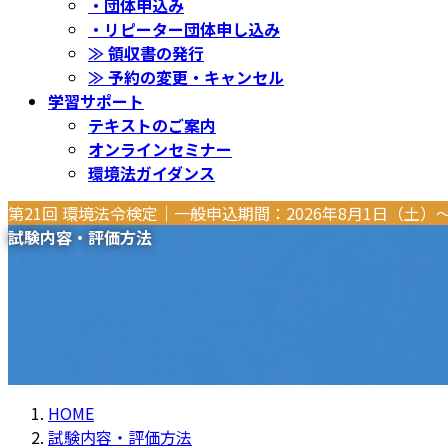
・団体申込み
・リピーター団体申し込み
≫ 領収書の発行
≫ 予約の変更・キャンセル
学習サポート
テキストのご案内
オンラインセミナー
環境法ガイダンス
第21回 環境法令検定｜一般申込期間：2026年8月1日（土）
試験内容・評価方法
HOME
試験内容・評価方法