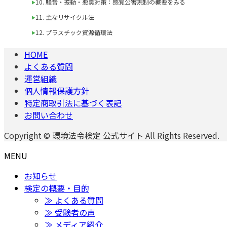
10. 騒音・振動・悪臭対策：感覚公害規制の概要をみる
11. 主なリサイクル法
12. プラスチック資源循環法
HOME
よくある質問
運営組織
個人情報保護方針
特定商取引法に基づく表記
お問い合わせ
Copyright © 環境法令検定 公式サイト All Rights Reserved.
MENU
お知らせ
検定の概要・目的
≫ よくある質問
≫ 受験者の声
≫ メディア紹介