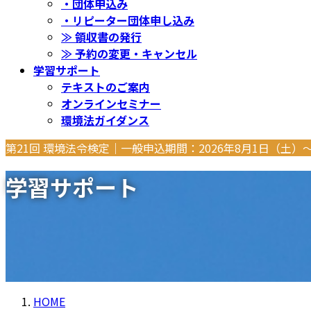
・団体申込み
・リピーター団体申し込み
≫ 領収書の発行
≫ 予約の変更・キャンセル
学習サポート
テキストのご案内
オンラインセミナー
環境法ガイダンス
第21回 環境法令検定｜一般申込期間：2026年8月1日（土）
学習サポート
HOME