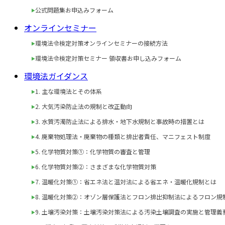
公式問題集お申込みフォーム
オンラインセミナー
環境法令検定対策オンラインセミナーの接続方法
環境法令検定対策セミナー 領収書お申し込みフォーム
環境法ガイダンス
1. 主な環境法とその体系
2. 大気汚染防止法の規制と改正動向
3. 水質汚濁防止法による排水・地下水規制と事故時の措置とは
4. 廃棄物処理法・廃棄物の種類と排出者責任、マニフェスト制度
5. 化学物質対策①：化学物質の審査と管理
6. 化学物質対策②：さまざまな化学物質対策
7. 温暖化対策①：省エネ法と温対法による省エネ・温暖化規制とは
8. 温暖化対策②：オゾン層保護法とフロン排出抑制法によるフロン規
9. 土壌汚染対策：土壌汚染対策法による汚染土壌調査の実施と管理義