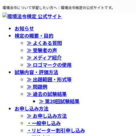
コ
ナ
環境法令について学習したい方へ：環境法令検定の公式サイトです。
ン
ビ
テ
ゲ
ン
ー
お知らせ
ツ
シ
検定の概要・目的
へ
ョ
≫ よくある質問
ス
ン
≫ 受験者の声
キ
に
≫ メディア紹介
ッ
移
≫ ロゴマークの使用
プ
動
試験内容・評価方法
≫ 出題範囲・形式等
≫ 問題例
≫ 過去の試験結果
≫ 第20回試験結果
お申し込み方法
≫ お申し込み方法
・一般申し込み
・リピーター割引申し込み