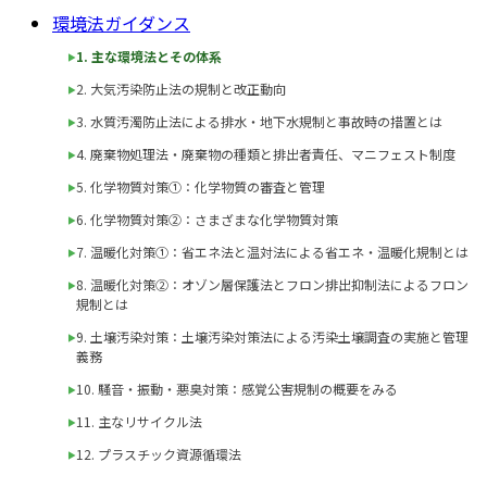
環境法ガイダンス
1. 主な環境法とその体系
2. 大気汚染防止法の規制と改正動向
3. 水質汚濁防止法による排水・地下水規制と事故時の措置とは
4. 廃棄物処理法・廃棄物の種類と排出者責任、マニフェスト制度
5. 化学物質対策①：化学物質の審査と管理
6. 化学物質対策②：さまざまな化学物質対策
7. 温暖化対策①：省エネ法と温対法による省エネ・温暖化規制とは
8. 温暖化対策②：オゾン層保護法とフロン排出抑制法によるフロン
規制とは
9. 土壌汚染対策：土壌汚染対策法による汚染土壌調査の実施と管理
義務
10. 騒音・振動・悪臭対策：感覚公害規制の概要をみる
11. 主なリサイクル法
12. プラスチック資源循環法