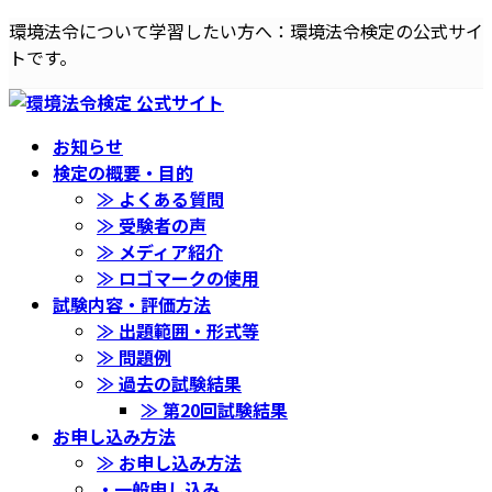
コ
ナ
環境法令について学習したい方へ：環境法令検定の公式サイ
ン
ビ
トです。
テ
ゲ
ン
ー
ツ
シ
お知らせ
へ
ョ
検定の概要・目的
ス
ン
≫ よくある質問
キ
に
≫ 受験者の声
ッ
移
≫ メディア紹介
プ
動
≫ ロゴマークの使用
試験内容・評価方法
≫ 出題範囲・形式等
≫ 問題例
≫ 過去の試験結果
≫ 第20回試験結果
お申し込み方法
≫ お申し込み方法
・一般申し込み