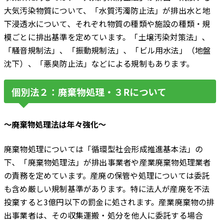
大気汚染物質について、「水質汚濁防止法」が排出水と地
下浸透水について、それぞれ物質の種類や施設の種類・規
模ごとに排出基準を定めています。「土壌汚染対策法」、
「騒音規制法」、「振動規制法」、「ビル用水法」（地盤
沈下）、「悪臭防止法」などによる規制もあります。
個別法２：廃棄物処理・３Rについて
～廃棄物処理法は年々強化～
廃棄物処理については「循環型社会形成推進基本法」の
下、「廃棄物処理法」が排出事業者や産業廃棄物処理業者
の責務を定めています。産廃の保管や処理については委託
も含め厳しい規制基準があります。特に法人が産廃を不法
投棄すると3億円以下の罰金に処されます。産業廃棄物の排
出事業者は、その収集運搬・処分を他人に委託する場合