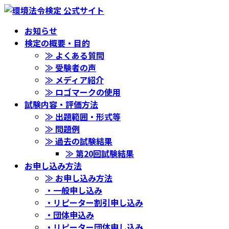
コ
ナ
ン
ビ
お知らせ
テ
ゲ
検定の概要・目的
ン
ー
≫ よくある質問
ツ
シ
≫ 受験者の声
へ
ョ
≫ メディア紹介
ス
ン
≫ ロゴマークの使用
キ
に
試験内容・評価方法
ッ
移
≫ 出題範囲・形式等
プ
動
≫ 問題例
≫ 過去の試験結果
≫ 第20回試験結果
お申し込み方法
≫ お申し込み方法
・一般申し込み
・リピーター割引申し込み
・団体申込み
・リピーター団体申し込み