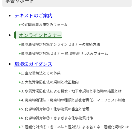
学習サポート
テキストのご案内
公式問題集お申込みフォーム
オンラインセミナー
環境法令検定対策オンラインセミナーの接続方法
環境法令検定対策セミナー 領収書お申し込みフォーム
環境法ガイダンス
1. 主な環境法とその体系
2. 大気汚染防止法の規制と改正動向
3. 水質汚濁防止法による排水・地下水規制と事故時の措置とは
4. 廃棄物処理法・廃棄物の種類と排出者責任、マニフェスト制度
5. 化学物質対策①：化学物質の審査と管理
6. 化学物質対策②：さまざまな化学物質対策
7. 温暖化対策①：省エネ法と温対法による省エネ・温暖化規制とは