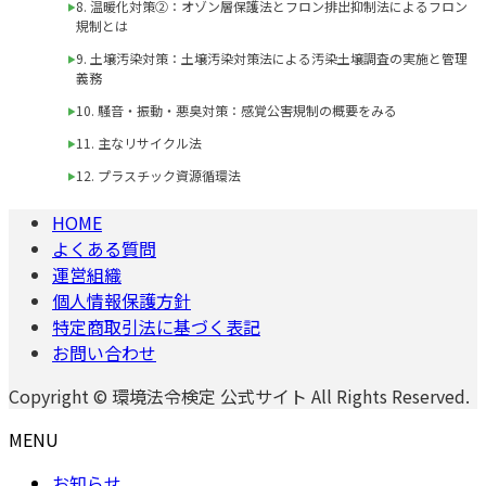
8. 温暖化対策②：オゾン層保護法とフロン排出抑制法によるフロン
規制とは
9. 土壌汚染対策：土壌汚染対策法による汚染土壌調査の実施と管理
義務
10. 騒音・振動・悪臭対策：感覚公害規制の概要をみる
11. 主なリサイクル法
12. プラスチック資源循環法
HOME
よくある質問
運営組織
個人情報保護方針
特定商取引法に基づく表記
お問い合わせ
Copyright © 環境法令検定 公式サイト All Rights Reserved.
MENU
お知らせ