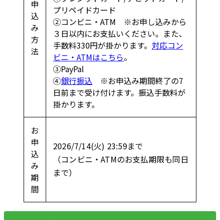
申
プリペイドカード
込
②コンビニ・ATM ※お申し込みから
み
３日以内にお支払いください。また、
方
手数料330円が掛かります。
対応コン
法
ビニ・ATMはこちら
。
③PayPal
④
銀行振込
※お申込み期間終了の7
日前まで受け付けます。振込手数料が
掛かります。
お
申
2026/7/14(火) 23:59まで
込
（コンビニ・ATMのお支払期限も同日
み
まで）
期
間