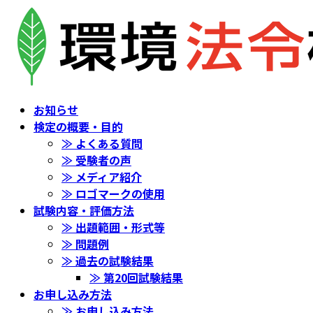
コ
ナ
ン
ビ
テ
ゲ
ン
ー
ツ
シ
へ
ョ
お知らせ
ス
ン
検定の概要・目的
キ
に
≫ よくある質問
ッ
移
≫ 受験者の声
プ
動
≫ メディア紹介
≫ ロゴマークの使用
試験内容・評価方法
≫ 出題範囲・形式等
≫ 問題例
≫ 過去の試験結果
≫ 第20回試験結果
お申し込み方法
≫ お申し込み方法