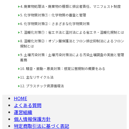
4. 廃棄物処理法・廃棄物の種類と排出者責任、マニフェスト制度
5. 化学物質対策①：化学物質の審査と管理
6. 化学物質対策②：さまざまな化学物質対策
7. 温暖化対策①：省エネ法と温対法による省エネ・温暖化規制とは
8. 温暖化対策②：オゾン層保護法とフロン排出抑制法によるフロン
規制とは
9. 土壌汚染対策：土壌汚染対策法による汚染土壌調査の実施と管理
義務
10. 騒音・振動・悪臭対策：感覚公害規制の概要をみる
11. 主なリサイクル法
12. プラスチック資源循環法
HOME
よくある質問
運営組織
個人情報保護方針
特定商取引法に基づく表記