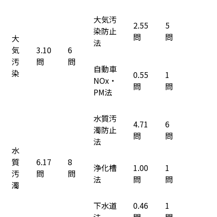
大気汚
2.55
5
染防止
問
問
大
法
気
3.10
6
汚
問
問
自動車
染
0.55
1
NOx・
問
問
PM法
水質汚
4.71
6
濁防止
問
問
法
水
質
6.17
8
浄化槽
1.00
1
汚
問
問
法
問
問
濁
下水道
0.46
1