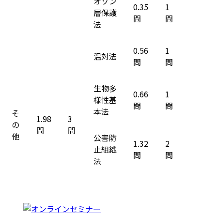
オゾン
0.35
1
層保護
問
問
法
0.56
1
温対法
問
問
生物多
0.66
1
様性基
問
問
本法
そ
1.98
3
の
問
問
他
公害防
1.32
2
止組織
問
問
法