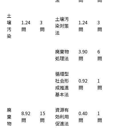
法
問
問
土
土壌汚
壌
1.24
3
1.24
3
染対策
汚
問
問
問
問
法
染
廃棄物
3.90
6
処理法
問
問
循環型
社会形
0.92
1
成推進
問
問
基本法
廃
資源有
8.92
15
0.40
1
棄
効利用
問
問
問
問
物
促進法