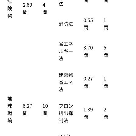
問
問
危
法
2.69
4
険
問
問
物
0.55
1
消防法
問
問
省エネ
3.70
5
ルギー
問
問
法
建築物
0.27
1
省エネ
問
問
法
地
球
6.27
10
フロン
1.39
2
環
問
問
排出抑
問
問
境
制法