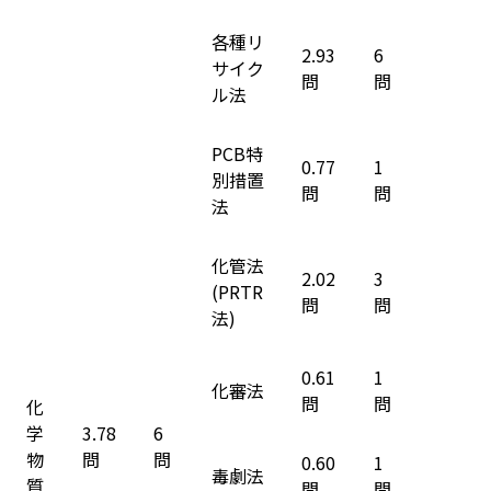
各種リ
2.93
6
サイク
問
問
ル法
PCB特
0.77
1
別措置
問
問
法
化管法
2.02
3
(PRTR
問
問
法)
0.61
1
化審法
問
問
化
学
3.78
6
物
問
問
0.60
1
毒劇法
質
問
問