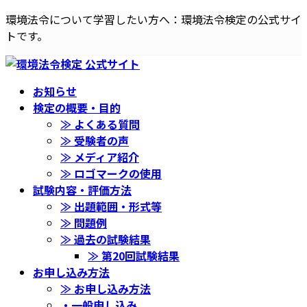
コ
ナ
環境法令について学習したい方へ：環境法令検定の公式サイ
ン
ビ
トです。
テ
ゲ
ン
ー
ツ
シ
お知らせ
へ
ョ
検定の概要・目的
ス
ン
≫ よくある質問
キ
に
≫ 受験者の声
ッ
移
≫ メディア紹介
プ
動
≫ ロゴマークの使用
試験内容・評価方法
≫ 出題範囲・形式等
≫ 問題例
≫ 過去の試験結果
≫ 第20回試験結果
お申し込み方法
≫ お申し込み方法
・一般申し込み