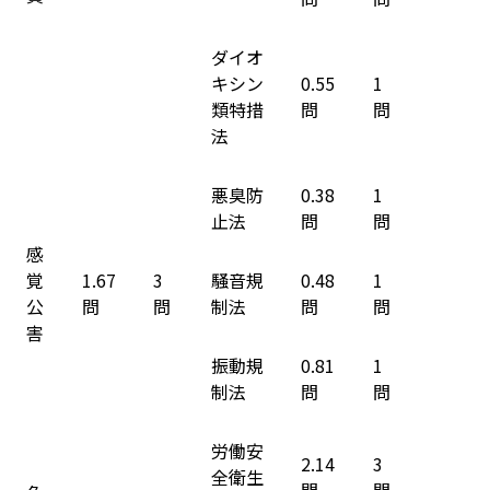
ダイオ
キシン
0.55
1
類特措
問
問
法
悪臭防
0.38
1
止法
問
問
感
覚
1.67
3
騒音規
0.48
1
公
問
問
制法
問
問
害
振動規
0.81
1
制法
問
問
労働安
2.14
3
全衛生