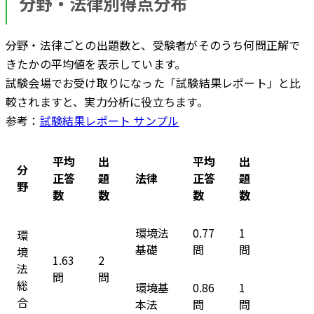
分野・法律別得点分布
分野・法律ごとの出題数と、受験者がそのうち何問正解で
きたかの平均値を表示しています。
試験会場でお受け取りになった「試験結果レポート」と比
較されますと、実力分析に役立ちます。
参考：
試験結果レポート サンプル
平均
出
平均
出
分
正答
題
法律
正答
題
野
数
数
数
数
環境法
0.77
1
環
基礎
問
問
境
1.63
2
法
問
問
総
環境基
0.86
1
合
本法
問
問